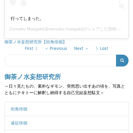
行ってしまった。
Zensaku Maegaki
(@zensaku.maegaki)がシェアした投稿 -
2020
御茶ノ水妄想研究所【街角徘徊】
First《
＜ Previous
Next ＞
》Last
Search
検
索
御茶ノ水妄想研究所
フ
～日々見たもの、素朴なギモン、突然思い出すあの頃を、写真と
ォ
ともにテキトーに解釈し納得する自己完結妄想駄文～
ー
ム
街角徘徊
遠征徘徊