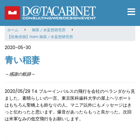
メ
イ
ン
コ
ホーム
御茶ノ水妄想研究所
ン
【街角徘徊】from 御茶ノ水妄想研究所
テ
ン
2020-05-30
ツ
青い稲妻
に
移
動
～感謝の航跡～
2020/05/29 T4 ブルーインパルスの飛行を会社のベランダから見
ました。素晴らしいの一言。東京医科歯科大学の屋上ヘリポート
はもちろん聖橋上も鈴なりの人。マニア以外にもメッセージはき
っと伝わったと思います。爆音があったらもっと良かった。次回
は米軍なみの低空飛行をお願いします。